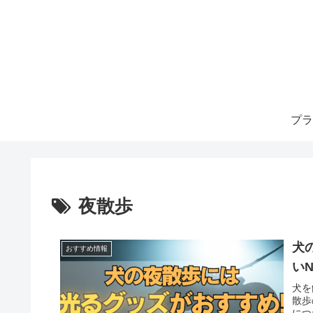
プラ
夜散歩
犬
おすすめ情報
い
犬を
散歩
につ