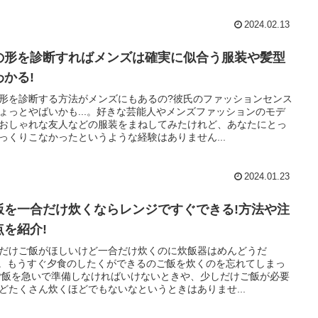
2024.02.13
の形を診断すればメンズは確実に似合う服装や髪型
わかる!
形を診断する方法がメンズにもあるの?彼氏のファッションセンス
ょっとやばいかも...。好きな芸能人やメンズファッションのモデ
おしゃれな友人などの服装をまねしてみたけれど、あなたにとっ
っくりこなかったというような経験はありません...
2024.01.23
飯を一合だけ炊くならレンジですぐできる!方法や注
点を紹介!
だけご飯がほしいけど一合だけ炊くのに炊飯器はめんどうだ
..。もうすぐ夕食のしたくができるのご飯を炊くのを忘れてしまっ
ご飯を急いで準備しなければいけないときや、少しだけご飯が必要
どたくさん炊くほどでもないなというときはありませ...