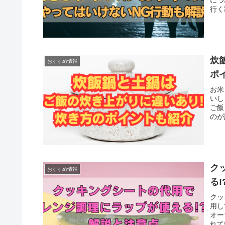
行く
炊
おすすめ情報
ポ
お米
いし
ご飯
のが
ク
おすすめ情報
る
クッ
用し
オー
れて