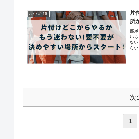
片
おすすめ情報
所
部屋
いら
ない
らい
次
1