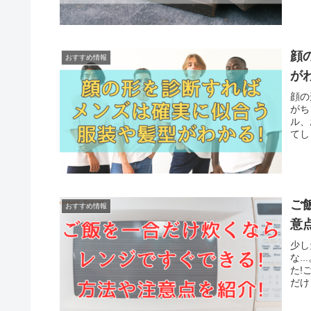
顔
おすすめ情報
が
顔の
がち
ル、
てし
ご
おすすめ情報
意
少し
な.
た!
だけ