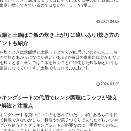
家庭が増えてきているのではないでしょうか?夏...
2024.04.02
飯鍋と土鍋はご飯の炊き上がりに違いあり!炊き方の
イントも紹介
を炊くときは炊飯鍋と土鍋ってどちらが結局いいのかしら...。お
さや炊きあがりになにか違いがあるの?毎日の食事には欠かせない
を炊くとき、最近ではご飯を炊くことに特化した炊飯鍋というも
話題になっています。土鍋でもじゅうぶんおいし...
2024.03.25
ッキングシートの代用でレンジ調理にラップが使え
!?解説と注意点
キングシートを買いにいくのを忘れていた...。家にあるものを代
て料理できないかしら。料理やお菓子づくりであなたがレンジや
ブンを使うときクッキングシートが必要なのに、用意するのを忘
いて困ったことはありませんか?クッキングシート...