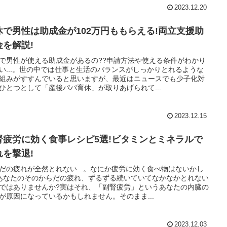
2023.12.20
休で男性は助成金が102万円ももらえる!両立支援助
金を解説!
で男性が使える助成金があるの??申請方法や使える条件がわかり
い...。世の中では仕事と生活のバランスがしっかりとれるような
組みがすすんでいると思いますが、最近はニュースでも少子化対
ひとつとして「産後パパ育休」が取りあげられて...
2023.12.15
腎疲労に効く食事レシピ5選!ビタミンとミネラルで
れを撃退!
だの疲れが全然とれない...。なにか疲労に効く食べ物はないかし
あなたのそのからだの疲れ、ずるずる続いていてなかなかとれない
ではありませんか?実はそれ、「副腎疲労」というあなたの内臓の
が原因になっているかもしれません。そのまま...
2023.12.03