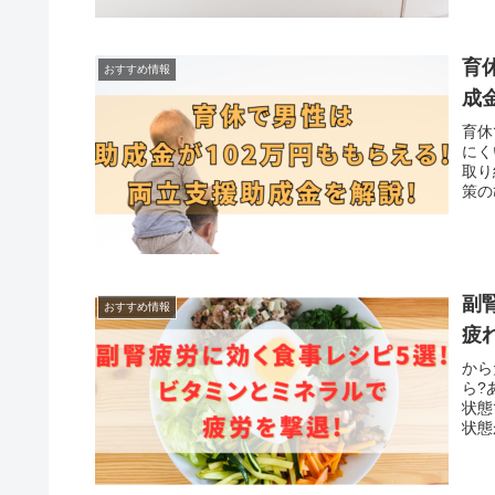
育
おすすめ情報
成
育休
にく
取り
策の
副
おすすめ情報
疲
から
ら?
状態
状態