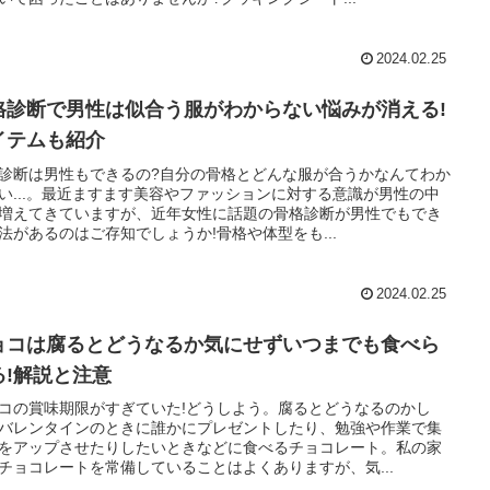
2024.02.25
格診断で男性は似合う服がわからない悩みが消える!
イテムも紹介
診断は男性もできるの?自分の骨格とどんな服が合うかなんてわか
い...。最近ますます美容やファッションに対する意識が男性の中
増えてきていますが、近年女性に話題の骨格診断が男性でもでき
法があるのはご存知でしょうか!骨格や体型をも...
2024.02.25
ョコは腐るとどうなるか気にせずいつまでも食べら
る!解説と注意
コの賞味期限がすぎていた!どうしよう。腐るとどうなるのかし
バレンタインのときに誰かにプレゼントしたり、勉強や作業で集
をアップさせたりしたいときなどに食べるチョコレート。私の家
チョコレートを常備していることはよくありますが、気...