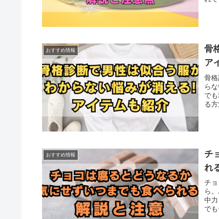
骨
おすすめ情報
ア
骨格
らな
でも
る方
チ
おすすめ情報
れ
チョ
ら。
中力
でも