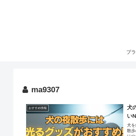
プラ
ma9307
犬
おすすめ情報
い
犬を
散歩
につ