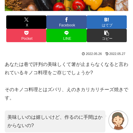
X
Facebook
はてブ
Pocket
LINE
コピー
2022.05.26
2022.05.27
あなたは巷で評判の美味しくて箸が止まらなくなると言わ
れているキノコ料理をご存じでしょうか?
そのキノコ料理とはズバリ、えのきカリカリチーズ焼きで
す。
美味しいのは嬉しいけど、作るのに手間はか
からないの?