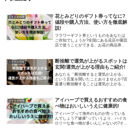
花とみどりのギフト券ってなに?
おすすめ情報
値段や購入方法、使い方を徹底解
説!
フラワーギフト券というものをあなたは
ご存知でしょうか?全国にある花店や園芸
店で使うことができる、お花の商品券・
ギフト券です。一般的に「花とみどりの
ギフト券」が有名ですね。ギフト券なの
でお店に持って行けば、いつでも好きな
断捨離で運気が上がるスポットは
おすすめ情報
花を購入することができ...
玄関!運気が上がる理由もご紹介!
あなたも「断捨離すると運気が上がる」
という言葉を聞いたことありませんか?言
葉通り断捨離することは運気が上がるこ
とに繋がっていきます!しかし運気を上げ
るために家中断捨離するのは大変ですよ
ね。なんと断捨離するスポットを意識す
アイハーブで買えるおすすめの食
おすすめ情報
るだけで運気がとても...
べ物はおいしいうえに健康的!
アイハーブって海外のものが売っている
んでしょう?"健康"っていうより、ハイカ
ロリーな食べ物が多いんじゃないの?それ
は勘違いです。肥満大国とも言われるア
メリカは生活習慣病予防のためにもトラ