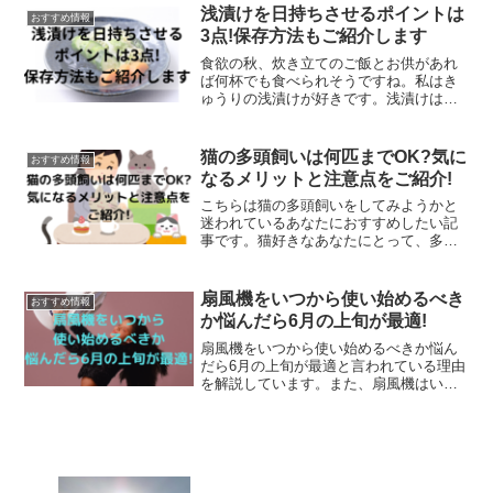
ンス脂肪酸に厳しい規制を出していま
浅漬けを日持ちさせるポイントは
おすすめ情報
す。それほど健康に対...
3点!保存方法もご紹介します
食欲の秋、炊き立てのご飯とお供があれ
ば何杯でも食べられそうですね。私はき
ゅうりの浅漬けが好きです。浅漬けは塩
分も控えめでヘルシー!そのうえ、ほどよ
い酸味が食欲をそそって、ご飯のお供に
もぴったりですよね！浅漬けは自宅で簡
猫の多頭飼いは何匹までOK?気に
おすすめ情報
単に作れるので、あなた...
なるメリットと注意点をご紹介!
こちらは猫の多頭飼いをしてみようかと
迷われているあなたにおすすめしたい記
事です。猫好きなあなたにとって、多頭
飼いはやってみたいものの、実現可能か
どうなのか気になるところ。あなたの疑
問に答えるべく、多頭飼いの注意点やメ
扇風機をいつから使い始めるべき
おすすめ情報
リットまとめてみました。
か悩んだら6月の上旬が最適!
扇風機をいつから使い始めるべきか悩ん
だら6月の上旬が最適と言われている理由
を解説しています。また、扇風機はいつ
からあるのか歴史を振り返ってみまし
た。さらに扇風機が一番多く販売される
時期はいつからなのかも併せて解説して
います。