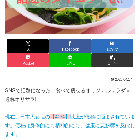
X
Facebook
はてブ
Pocket
LINE
コピー
2023.04.17
SNSで話題になった、食べて痩せるオリジナルサラダ＝
通称オリサラ!
現在、日本人女性の
【40%】
以上が便秘に悩まされていま
す。便秘は身体的にも精神的にも、健康に悪影響を及ぼし
ます。