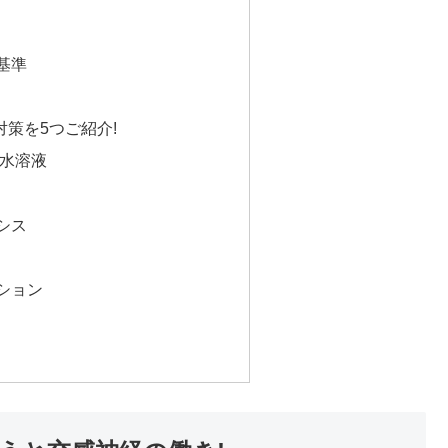
基準
策を5つご紹介!
水溶液
シス
ション